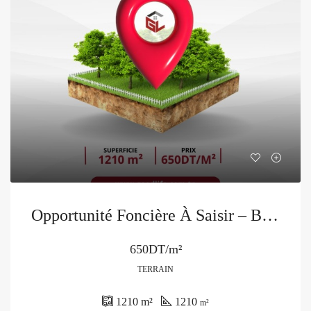
Opportunité Foncière À Saisir – Bhar Lazreg | La Marsa
650DT/m²
TERRAIN
1210
m²
1210
m²