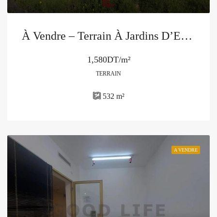
À Vendre – Terrain À Jardins D’El Menzah 2, Ariana
1,580DT/m²
TERRAIN
532
m²
A VENDRE