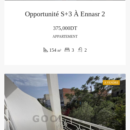
Opportunité S+3 À Ennasr 2
375,000DT
APPARTEMENT
154
3
2
m²
A VENDRE