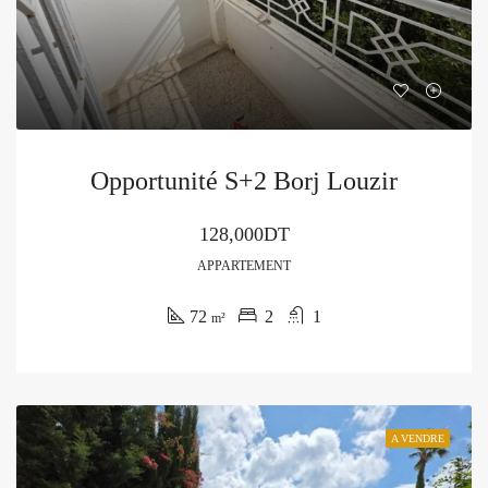
Opportunité S+2 Borj Louzir
128,000DT
APPARTEMENT
72
2
1
m²
A VENDRE