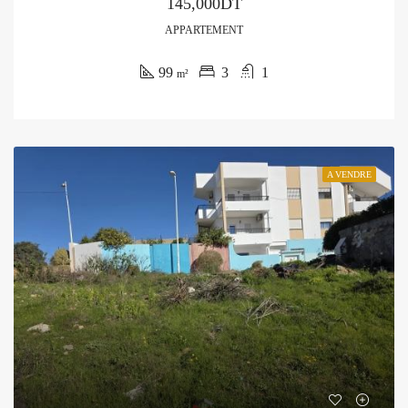
145,000DT
APPARTEMENT
99
3
1
m²
A VENDRE