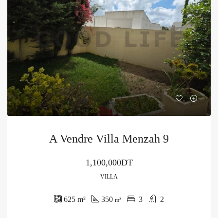
A Vendre Villa Menzah 9
1,100,000DT
VILLA
625
m²
350
3
2
m²